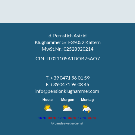
d. Pernstich Astrid
Klughammer 5/ I-39052 Kaltern
MwSt.Nr.: 02528920214
CIN: IT021105A1DOB75AO7
T. +39 0471 96 01 59
F. +39 0471 96 08 45
info@pensionklughammer.com
Heute
Morgen
Montag
16 °C
33 °C
17 °C
34 °C
17 °C
34 °C
©
Landeswetterdienst